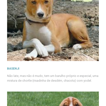
BASENJI
Não late, mas não é mudo, tem um barulho próprio e especial, uma
mistura de chortle (risadinha de desdém, chacota) com yodel.